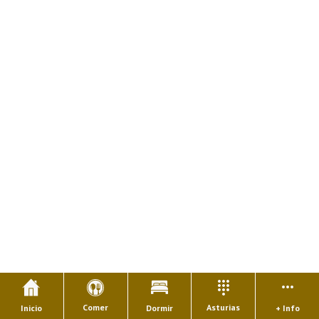
Comer
Asturias
Inicio
Dormir
+ Info