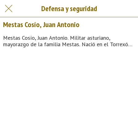
Defensa y seguridad
Mestas Cosío, Juan Antonio
Mestas Cosío, Juan Antonio. Militar asturiano,
mayorazgo de la familia Mestas. Nació en el Torrexón,
una casa de Arenas de Cabrales. No conocemos las
fechas de nacimiento y muerte, tan sólo que vivió a lo
largo del siglo XVIII, sirvió en el virreinato de Nueva
España y alcanzó el grado de capitán. Cuando más
tarde volvió a Cabrales, construyó una casa muy
grande, que la gente rápidamente ...