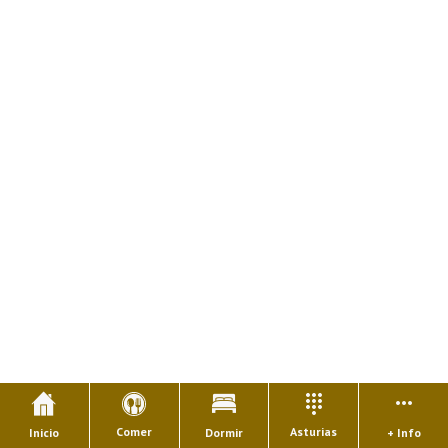
Comer
Asturias
Inicio
Dormir
+ Info