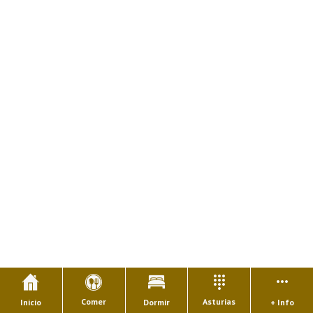
Comer
Asturias
Inicio
Dormir
+ Info