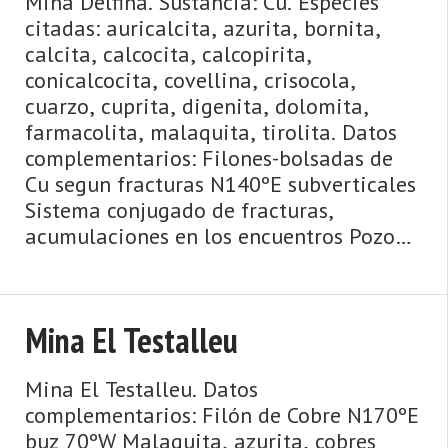
Mina Delfina. Sustancia: Cu. Especies
citadas: auricalcita, azurita, bornita,
calcita, calcocita, calcopirita,
conicalcocita, covellina, crisocola,
cuarzo, cuprita, digenita, dolomita,
farmacolita, malaquita, tirolita. Datos
complementarios: Filones-bolsadas de
Cu segun fracturas N140ºE subverticales
Sistema conjugado de fracturas,
acumulaciones en los encuentros Pozo
de 50 m con castillete y varios socavones
entre 1952 y 1959. ...
Mina El Testalleu
Mina El Testalleu. Datos
complementarios: Filón de Cobre N170ºE
buz 70ºW Malaquita, azurita, cobres