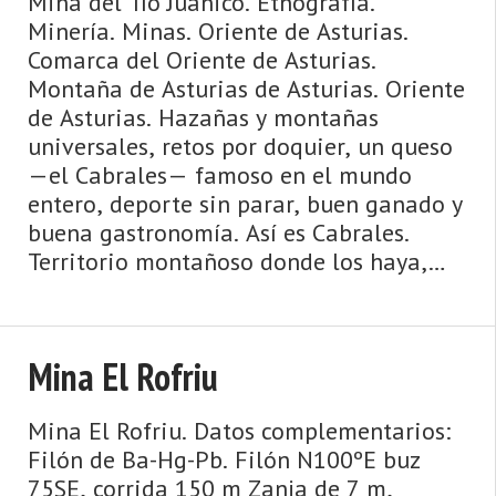
Mina del Tío Juanico. Etnografía.
Minería. Minas. Oriente de Asturias.
Comarca del Oriente de Asturias.
Montaña de Asturias de Asturias. Oriente
de Asturias. Hazañas y montañas
universales, retos por doquier, un queso
—el Cabrales— famoso en el mundo
entero, deporte sin parar, buen ganado y
buena gastronomía. Así es Cabrales.
Territorio montañoso donde los haya,
Cabrales está en el vigoroso corazón de
los Picos de Europa pues buena parte de
su te ...
Mina El Rofriu
Mina El Rofriu. Datos complementarios:
Filón de Ba-Hg-Pb. Filón N100ºE buz
75SE, corrida 150 m Zanja de 7 m,