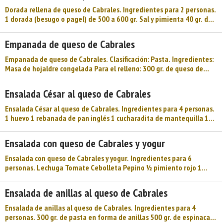
queso de Cabrales. ...
Dorada rellena de queso de Cabrales. Ingredientes para 2 personas.
1 dorada (besugo o pagel) de 500 a 600 gr. Sal y pimienta 40 gr. de
queso de Cabrales 50 gr. de mantequilla 1 diente de ajo 1 calabacín
pequeño 2 tomates Sal 1 cucharada de pan rallado y otra de perejil
Empanada de queso de Cabrales
picado Preparación: Quitar al pescado destripado las escamas y las
aletas. Lavarlo al grifo y secarlo con papel de cocina. Salpimentar la
Empanada de queso de Cabrales. Clasificación: Pasta. Ingredientes:
cavidad del estómago, ...
Masa de hojaldre congelada Para el relleno: 300 gr. de queso de
Cabrales 100 ml. de nata líquida 2 huevos Preparación: Mezclar en
la batidora el queso, los huevos y la nata formando una crema.
Ensalada César al queso de Cabrales
Extender la masa con un rodillo y forrar un molde engrasado con un
poco de mantequilla. Añadir el relleno y cubrir con otra lámina de
Ensalada César al queso de Cabrales. Ingredientes para 4 personas.
pasta uniendo los bordes. Pinta ...
1 huevo 1 rebanada de pan inglés 1 cucharadita de mantequilla 1
pizca de ajo molido 1 cogollo de lechuga 1 lata de anchoas 50 gr. de
queso de Cabrales 1 cucharada de aceite ½ cucharadita de sal ¼ de
Ensalada con queso de Cabrales y yogur
cucharadita de pimienta Preparación: Sumerja el huevo en agua
hirviendo y manténgalo 10 minutos. Corte el pan en daditos.
Ensalada con queso de Cabrales y yogur. Ingredientes para 6
Derrita la mantequilla en una sart ...
personas. Lechuga Tomate Cebolleta Pepino ½ pimiento rojo 1
yogur 1 diente de ajo Aceite de oliva Sal, vinagre de estragón 1
cucharada de queso de Cabrales Preparación: Se lava, se seca y se
Ensalada de anillas al queso de Cabrales
trocea la lechuga, los tomates, el pepino, la cebolleta y el pimiento
rojo. En una taza se mezcla el yogur con el aceite, el vinagre, la sal,
Ensalada de anillas al queso de Cabrales. Ingredientes para 4
el queso de Cabrales y el ajo muy picado. ...
personas. 300 gr. de pasta en forma de anillas 500 gr. de espinacas