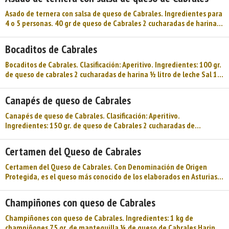
barato, sabroso y original. La cabeza de merluza o una pequeña de
pixín se echa en una cacerola con agua, cebolla y zanahoria, y se
Asado de ternera con salsa de queso de Cabrales. Ingredientes para
deja cocer du ...
4 o 5 personas. 40 gr de queso de Cabrales 2 cucharadas de harina
40 gr. de mantequilla 1 cuchara sopera de brandy Preparación: Una
vez asada la ternera, se recoge su salsa. A calor suave se reducen 40
Bocaditos de Cabrales
gr. de queso de Cabrales. Aparte, se mezclan 2 cucharadas de harina
con 40 gr. de mantequilla, se agrega el queso, se mezcla muy bien y
Bocaditos de Cabrales. Clasificación: Aperitivo. Ingredientes: 100 gr.
poco a poco se añade el jugo del as ...
de queso de cabrales 2 cucharadas de harina ½ litro de leche Sal 1
cucharada de mantequilla 1 huevo Pan rallado Aceite de oliva
Preparación: Se bate con una batidora el queso, la leche, la harina y
Canapés de queso de Cabrales
la sal. A continuación se derrite la mantequilla en un cazo, se añade
el batido sin parar de remover, se cocina al fuego hasta que hierva
Canapés de queso de Cabrales. Clasificación: Aperitivo.
por espacio de 10 ...
Ingredientes: 150 gr. de queso de Cabrales 2 cucharadas de
mantequilla 1 cucharada de leche 10 rebanadas de pan de molde ½
manzana verde 6-8 rábanos Unos brotes de apio Preparación: Se
Certamen del Queso de Cabrales
bate el queso en una batidora con la leche y la mantequilla. Se
corta el pan de molde en forma redonda con un cortapastas o un
Certamen del Queso de Cabrales. Con Denominación de Origen
vaso pequeño, se tuesta en el gratinador del horno o en u ...
Protegida, es el queso más conocido de los elaborados en Asturias,
además del más producido, más consumido y más utilizado en la
cocina . El «Queso Cabrales» está amparado por la Denominación de
Champiñones con queso de Cabrales
Origen Protegida desde 1.981. La zona de elaboración comprende
el Concejo de Cabrales y algunos pueblos del Concejo de
Champiñones con queso de Cabrales. Ingredientes: 1 kg de
Peñamellera Alta, ...
champiñones 75 gr. de mantequilla ¼ de queso de Cabrales Harina y