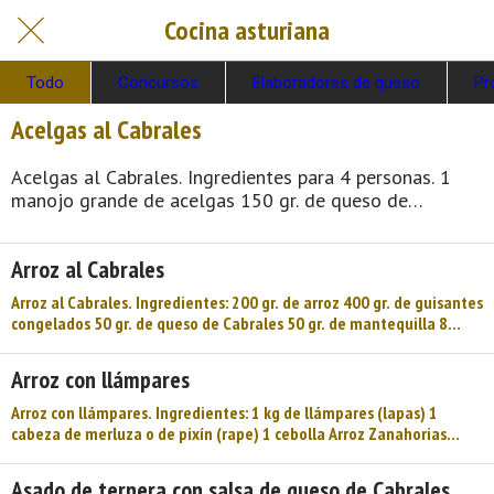
Cocina asturiana
Todo
Concursos
Elaboradores de queso
Pr
Acelgas al Cabrales
Acelgas al Cabrales. Ingredientes para 4 personas. 1
manojo grande de acelgas 150 gr. de queso de
Cabrales 50 ml de nata líquida 100 gr. de mantequilla
4 dientes de ajo Sal Pan frito para acompañar
Arroz al Cabrales
Preparación: Cocer las acelgas en una cacerola con
abundante agua hirviendo durante 10 minutos. Una vez
Arroz al Cabrales. Ingredientes: 200 gr. de arroz 400 gr. de guisantes
cocidas, poner la cacerola bajo el grifo de agua fría y
congelados 50 gr. de queso de Cabrales 50 gr. de mantequilla 8
dejar hasta que el agua salga clara. Escurrir con las
cucharadas de leche evaporada 4 endibias Aceite, vinagre, sal y
manos formando rol ...
pimienta Preparación: Hervir el arroz con abundante agua con sal.
Arroz con llámpares
Pasarlo por agua fría y escurrirlo. Hervir los guisantes y mezclarlos
con el arroz y las endibias, lavadas y cortadas en trozos. Aliñarlo con
Arroz con llámpares. Ingredientes: 1 kg de llámpares (lapas) 1
la salsa al Cabrales. Para el ...
cabeza de merluza o de pixín (rape) 1 cebolla Arroz Zanahorias
Perejil Azafrán Pimientos Sal Preparación: El arroz liga con
múltiples acompañantes, y con «les llámpares» resulta sin duda
Asado de ternera con salsa de queso de Cabrales