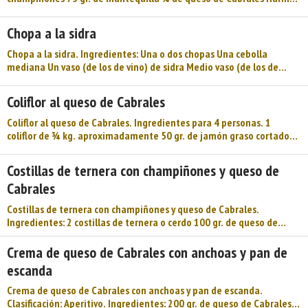
leche para la bechamel Preparación: Limpiar bien los champiñones,
cortar las cabezas en 2 o 4 partes y triturar los tallos. Extender la
Chopa a la sidra
mantequilla en una cazuela y colocar encima los champiñones.
Cocer a fuego lento para que no quede jugo. Hacer la salsa
Chopa a la sidra. Ingredientes: Una o dos chopas Una cebolla
bechamel y mezclarla con el queso. En la bande ...
mediana Un vaso (de los de vino) de sidra Medio vaso (de los de
vino) de coñac Tres tomates mediano (muy maduros) Un limón
Cuatro dientes de ajo Unas ramas de perejil Un pimiento verde del
Coliflor al queso de Cabrales
tiempo Aceite Sal Preparación: Se limpia la chopa, se corta en
trozos, se sazona de sal, se pone en una besuguera y se rocía con el
Coliflor al queso de Cabrales. Ingredientes para 4 personas. 1
zumo del limón y se sazona de sal. En una s ...
coliflor de ¾ kg. aproximadamente 50 gr. de jamón graso cortado
en lonchas finas 50 gr. de queso de Cabrales 25 gr. de mantequilla ¼
l. de leche 1 cucharada de harina Sal Preparación: Cocer la coliflor
Costillas de ternera con champiñones y queso de
con agua y sal. Hacer una salsa bechamel con la harina, la
Cabrales
mantequilla y la leche. Agregar a la bechamel el queso cortado en
daditos. Remover muy bien hasta que se d ...
Costillas de ternera con champiñones y queso de Cabrales.
Ingredientes: 2 costillas de ternera o cerdo 100 gr. de queso de
Cabrales 250 gr. de champiñones 12 escalonias 4 cucharadas de
nata líquida 2 cucharadas de aceite Sal y pimienta Preparación:
Crema de queso de Cabrales con anchoas y pan de
Colocar el aceite en una sartén y freír las costillas. Retirarlas de la
escanda
sartén y, en el mismo aceite, freír los champiñones enteros. Añadir
a la sartén ...
Crema de queso de Cabrales con anchoas y pan de escanda.
Clasificación: Aperitivo. Ingredientes: 200 gr. de queso de Cabrales